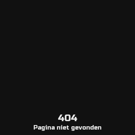
Escape Navigator CRM
Log in op het Dashboard
Voeg Escape Room toe
Online reserveringssysteem
Aggregator
Kies Stad
Escape Room Blog
Over ons
Neem contact met ons op
Annuleringsvoorwaarden
404
Algemene informatie
Pagina niet gevonden
Colofon