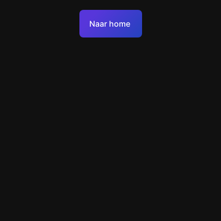
Gebruiksvoorwaarden
Naar home
Beleid voor de verwerking van persoonsgegevens
Ondersteuning
+49 89 248858220
support@escapenavigator.com
Munich, Germany
Codeum UG
v
1.6.1
Heb je een fout gevonden?
Menu