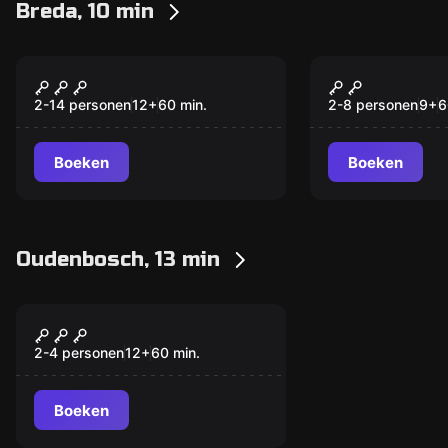
Breda, 10 min
Escape room
Escape room
Camera 4
Alice: Esca
Nieuw
Wonderlan
2-14 personen
12
+
60
min.
2-8 personen
9
+
6
Boeken
Boeken
Oudenbosch, 13 min
Escape room
Opsluiten of
Nieuw
Vertrekken
2-4 personen
12
+
60
min.
Boeken