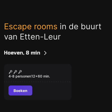
Escape rooms
in de buurt
van Etten-Leur
Hoeven, 8 min
Escape room
De Turfstekers
Nieuw
4-8 personen
12
+
60
min.
Boeken