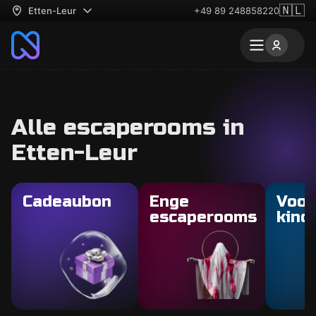
🇳🇱
Etten-Leur
+49 89 248858220
Alle escaperooms in
Etten-Leur
Cadeaubon
Enge
Voor
escaperooms
kind