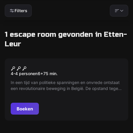
Filters
1 escape room gevonden in Etten-
Leur
Escape room
Koning Willem I – De
Nieuw
4-4 personen
6
+
75
min.
Verhoorkamer
In een tijd van politieke spanningen en onvrede ontstaat
een revolutionaire beweging in België. De opstand tegen
koning Willem I leidt tot een strijd voor onafhankelijkheid
en internationale erkenning. Beleef de dramatische
gebeurtenissen die leiden tot de geboorte van een
Boeken
nieuwe natie.