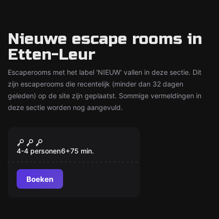
Nieuwe escape rooms in
Etten-Leur
Escaperooms met het label 'NIEUW' vallen in deze sectie. Dit
zijn escaperooms die recentelijk (minder dan 32 dagen
geleden) op de site zijn geplaatst. Sommige vermeldingen in
deze sectie worden nog aangevuld.
Escape room
Koning Willem I – De
Nieuw
Verhoorkamer
4-4 personen
6
+
75
min.
Boeken