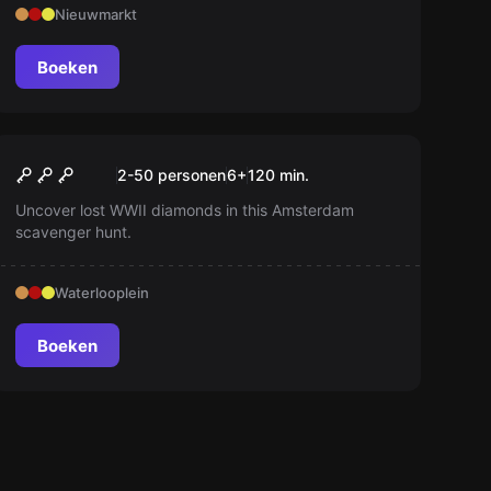
Nieuwmarkt
Boeken
Escape room
Operation 45: An Adventure
Nieuw
2-50 personen
6
+
120
min.
in Diamonds
Uncover lost WWII diamonds in this Amsterdam
scavenger hunt.
Waterlooplein
Boeken