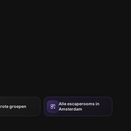
Alle escaperooms in
grote groepen
Amsterdam