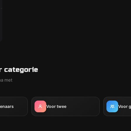
 categorie
na met
venaars
Voor twee
Voor 