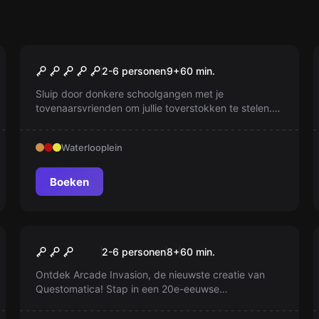
Escape room
Midnight Magic
2-6 personen
9
+
60
min.
Sluip door donkere schoolgangen met je
tovenaarsvrienden om jullie toverstokken te stelen.
Bereid je voor op een spannend, magisch avontuur
vol interactie en special effects.
Waterlooplein
Boeken
Escape room
Arcade Invasion
2-6 personen
8
+
60
min.
Ontdek Arcade Invasion, de nieuwste creatie van
Questomatica! Stap in een 20e-eeuwse
spelcomputer en versla de invaders met een
gepixelde lasergeweer.