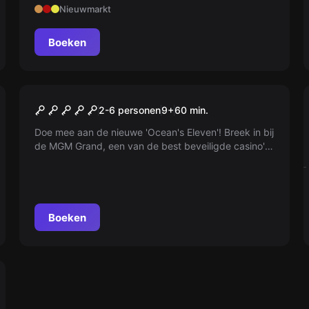
Nieuwmarkt
Boeken
Escape room
The Grand Casino
2-6 personen
9
+
60
min.
Doe mee aan de nieuwe 'Ocean's Eleven'! Breek in bij
de MGM Grand, een van de best beveiligde casino's
in Las Vegas. Je hebt maar 60 minuten om alle
casino spellen te hacken. Durf jij het aan?
Boeken