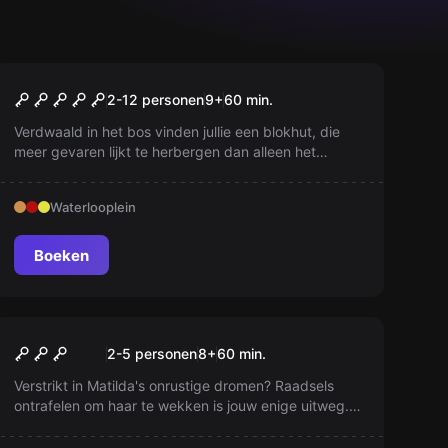
Escape room
Cabin in the Woods
2-12 personen
9
+
60
min.
Verdwaald in het bos vinden jullie een blokhut, die
meer gevaren lijkt te herbergen dan alleen het
slechte weer. Kunnen jullie de vloek opheffen voor
het te laat is?
Waterlooplein
Boeken
Escape room
WakeUp!
2-5 personen
8
+
60
min.
Verstrikt in Matilda's onrustige dromen? Raadsels
ontrafelen om haar te wekken is jouw enige uitweg.
Laat je niet misleiden door ongebruikelijke objecten!