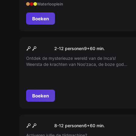
Waterlooplein
levende doden?
Boeken
Escape room
The Inca's Dom
2-12 personen
9
+
60
min.
Ontdek de mysterieuze wereld van de Inca’s!
Weersta de krachten van Noo'zaca, de boze god
van de voorouders. Beleef een unieke ervaring met
speciale effecten in onze identieke Inca kamers.
Ideaal voor teamspelen!
Boeken
Escape room
De Tijdmachine 020 (kids)
Nieuw
8-12 personen
6
+
60
min.
Activeren jullie de tijdmachine?