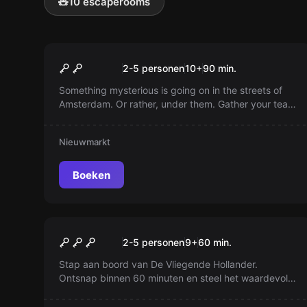
🧸
10 escaperooms
Buiten
Atlantis Protocol
2-5 personen
10
+
90
min.
Something mysterious is going on in the streets of
Amsterdam. Or rather, under them. Gather your team
and prepare for an exciting investigation through the
city.
Nieuwmarkt
Boeken
Escape room
The Flying Dutchman
2-5 personen
9
+
60
min.
Stap aan boord van De Vliegende Hollander.
Ontsnap binnen 60 minuten en steel het waardevolle
bezit van kapitein Davy Jones. Overleef jij de
tijdsdruk of word je deel van zijn bemanning van