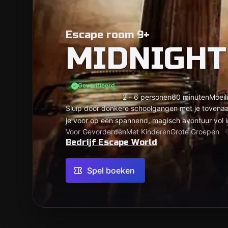
Escape room 9+
MIDNIGHT
Geverifieerd
2 - 6 personen
60 minuten
Moeili
Sluip door donkere schoolgangen met je tovenaar
je voor op een spannend, magisch avontuur vol in
Voor Gevorderden
Met Kinderen
Grote Groepen
Bedrijf Escape World
Spel boeken