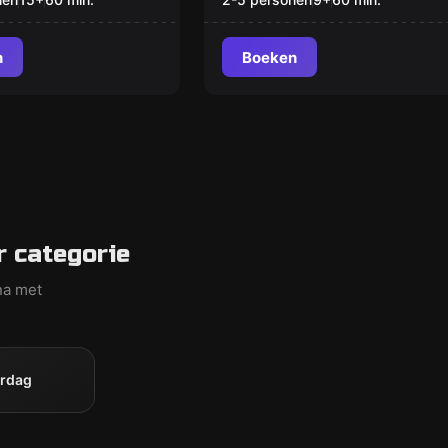
n
Boeken
 categorie
na met
ardag