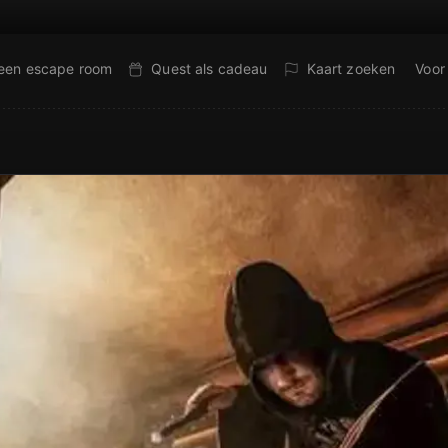
 een escape room
Quest als cadeau
Kaart zoeken
Voor