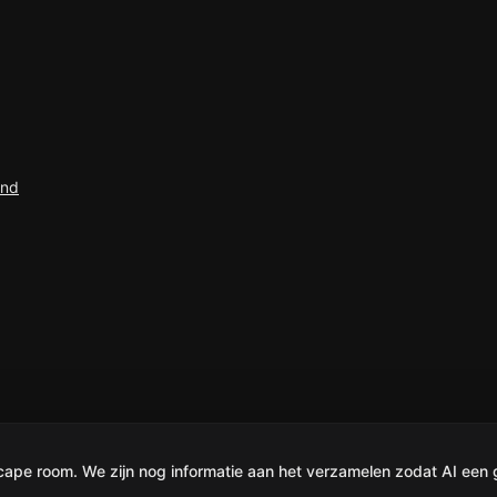
and
e room. We zijn nog informatie aan het verzamelen zodat AI een g