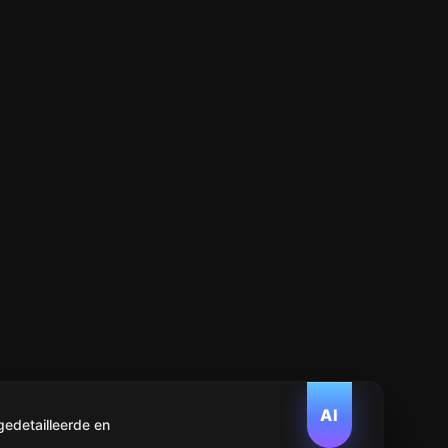
AI
edetailleerde en