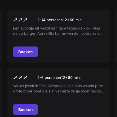
Escape room
Après-Ski
2-14 personen
12
+
60
min.
Een avondje uit wordt een race tegen de klok. Vind
de verborgen Après-Ski bar en win de hoofdprijs in
onze sneeuw escape room. Denk jij dat je het red
binnen een uur? Boek nu dit onvergetelijke avontuur!
Boeken
Escape room
The Sleepover
2-6 personen
12
+
60
min.
Verlies jezelf in 'The Sleepover', een spel waarin jij de
grote broer bent die zijn vermiste zusje moet redden.
Overnacht bij Opa en Oma en ontdek jouw cruciale
rol. Durf jij het aan?
Boeken