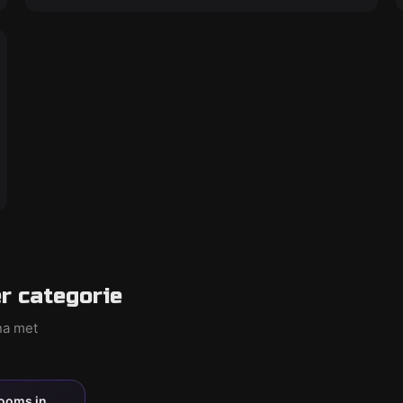
r categorie
na met
rooms in