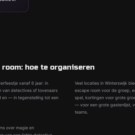
 room: hoe te organiseren
rfeestje vanaf 6 jaar: in
Veel locaties in Winterswijk b
m van detectives of tovenaars
escape room voor de groep, ee
en — in tegenstelling tot een
spel, kortingen voor grote gr
— voor een grote gastenlijst, 
teams.
oms over magie en
en van een lichte detective.