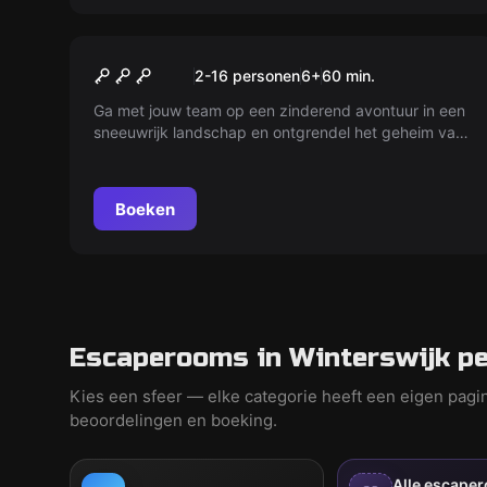
Escape room
Winterwonderland
Nieuw
2-16 personen
6
+
60
min.
Ga met jouw team op een zinderend avontuur in een
sneeuwrijk landschap en ontgrendel het geheim van
de mysterieuze ski hut! Los puzzels in recordtijd op
en versla de klok. Duik in een wereld vol
verrassingen en behaal de ultieme prijs. Heb jij wat
Boeken
nodig is om te ontsnappen?
Escaperooms in Winterswijk pe
Kies een sfeer — elke categorie heeft een eigen pagi
beoordelingen en boeking.
Alle escape