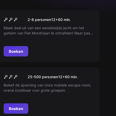
Escape room
Het Mysterie Van Mondriaan
2-8 personen
12
+
60
min.
Maak deel uit van een wereldwijde jacht om het
geheim van Piet Mondriaan te ontrafelen! Maar pas
op: je krijgt slechts 60 minuten. Verspil de kans niet!
Boeken
Escape room
Mobiele Escape Room
Nieuw
25-500 personen
12
+
60
min.
Beleef de spanning van onze mobiele escape room,
overal inzetbaar voor grote groepen.
Boeken