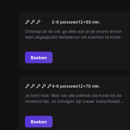
Escape room
The Hangover
2-6 personen
12
+
60
min.
Ontsnap uit de cel, ga alles wat je de avond ervoor
hebt uitgespookt herbeleven om erachter te komen
wie je bent en wat er is gebeurd om vervolgens je
onschuld te bewijzen! Lukt jou het om te ontsnappen
uit Escape Room Hangover?
Boeken
Escape room
Senses
4-6 personen
12
+
70
min.
Je bent moe. Moe van alle prikkels die horen bij de
moderne tijd. Je zintuigen zijn zwaar overprikkeld.
Kennismaken met de onorthodoxe behandeling
'Reset Your Brain' van mevrouw Wundt. Durf jij de
stap te zetten?
Boeken