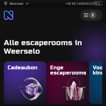
🇳🇱
Weerselo
+49 89 248858220
Alle escaperooms in
Weerselo
Cadeaubon
Enge
Voor
escaperooms
kind