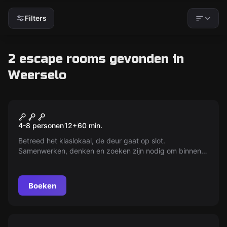
Filters
2 escape rooms gevonden in
Weerselo
Escape room
De Oude School
4-8 personen
12
+
60
min.
Betreed het klaslokaal, de deur gaat op slot.
Samenwerken, denken en zoeken zijn nodig om binnen
een uur uit het lokaal te komen. Durf je de uitdaging aan?
Boeken
Escape room