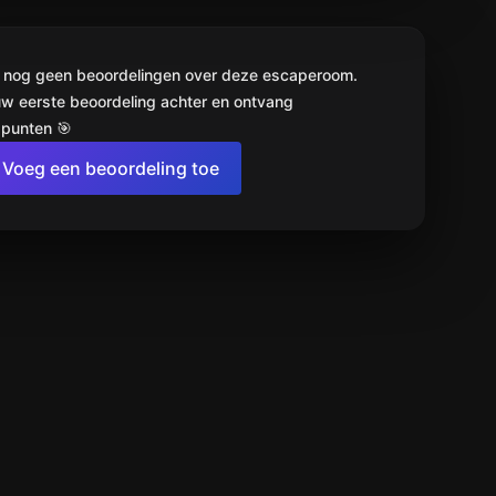
jn nog geen beoordelingen over deze escaperoom.
uw eerste beoordeling achter en ontvang
punten 🎯
Voeg een beoordeling toe