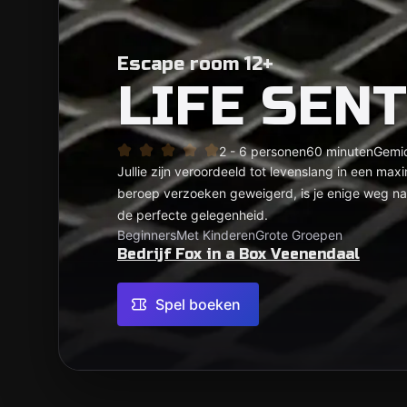
Escape room 12+
LIFE SEN
2 - 6 personen
60 minuten
Gemi
Jullie zijn veroordeeld tot levenslang in een ma
beroep verzoeken geweigerd, is je enige weg naar
de perfecte gelegenheid.
Beginners
Met Kinderen
Grote Groepen
Bedrijf Fox in a Box Veenendaal
Spel boeken