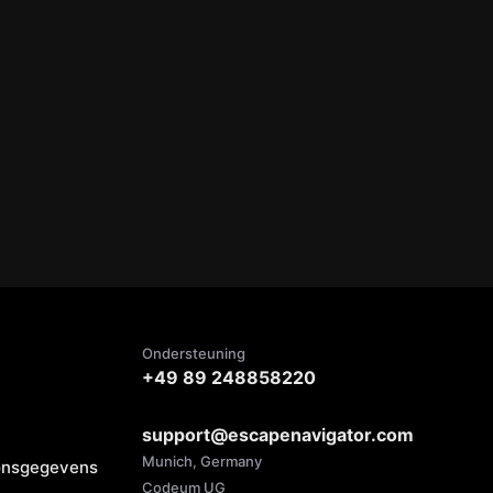
Ondersteuning
+49 89 248858220
support@escapenavigator.com
Munich, Germany
oonsgegevens
Codeum UG