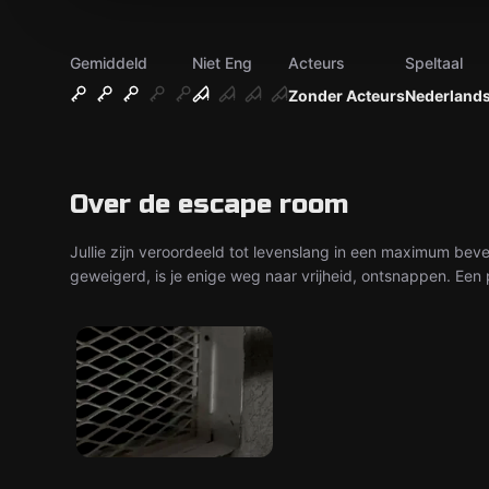
Gemiddeld
Niet Eng
Acteurs
Speltaal
Zonder Acteurs
Nederland
Over de escape room
Jullie zijn veroordeeld tot levenslang in een maximum bev
geweigerd, is je enige weg naar vrijheid, ontsnappen. Een 