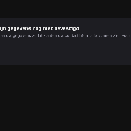
ijn gegevens nog niet bevestigd.
dan uw gegevens zodat klanten uw contactinformatie kunnen zien voor