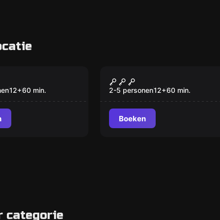
catie
om
Escape room
room Source
Gevangeniseiland
Nieuw
nen
12
+
60
min.
2-5 personen
12
+
60
min.
n
Boeken
 categorie