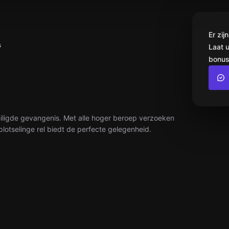
Er zi
s
Laat 
bonus
eiligde gevangenis. Met alle hoger beroep verzoeken
plotselinge rel biedt de perfecte gelegenheid.