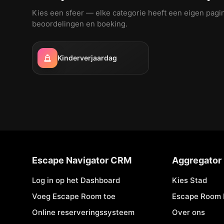
Kies een sfeer — elke categorie heeft een eigen pagi
beoordelingen en boeking.
Kinderverjaardag
Escape Navigator CRM
Aggregator
Log in op het Dashboard
Kies Stad
Voeg Escape Room toe
Escape Room 
Online reserveringssysteem
Over ons