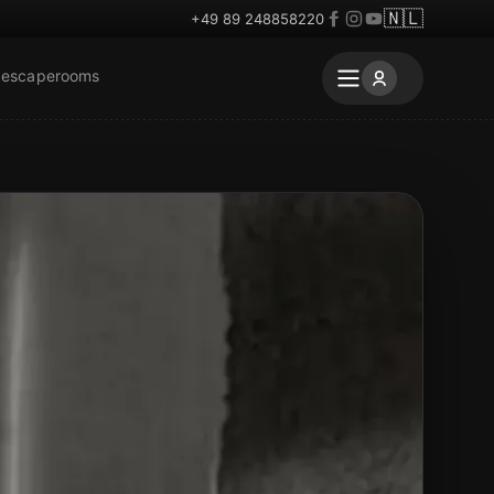
🇳🇱
+49 89 248858220
 escaperooms