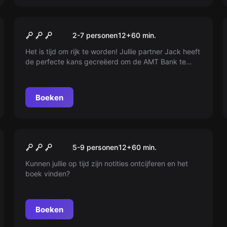
Escape room
Let's Rob the Bank!
2-7 personen
12
+
60
min.
Het is tijd om rijk te worden! Jullie partner Jack heeft
de perfecte kans gecreëerd om de AMT Bank te
overvallen. Vind creditcards van de rijkste klanten in
het bankkantoor. Maar schiet op, Jack kan de politie
slechts 60 minuten bij jullie weghouden. Kom op,
Boeken
laten we de bank beroven!
Escape room
UNESCO Escape Room
Nieuw
5-9 personen
12
+
60
min.
Kunnen jullie op tijd zijn notities ontcijferen en het
boek vinden?
Boeken