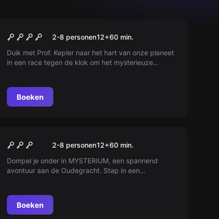
Escape room
Prof. Kepler en de Machine
Nieuw
2-8 personen
12
+
60
min.
Duik met Prof. Kepler naar het hart van onze planeet
in een race tegen de klok om het mysterieuze
mechanisme te repareren. Verzamel energiecapsules
en begin je spannende afdaling. Ben jij snel genoeg
om de Werelddraaibank te herstellen en de aarde te
Boeken
redden?
Escape room
Mysterium
2-8 personen
12
+
60
min.
Dompel je onder in MYSTERIUM, een spannend
avontuur aan de Oudegracht. Stap in een
middeleeuwse werfkelder en verlaat de wereld van
nu. Pas op, verslaving gegarandeerd... Tot snel!
Boeken