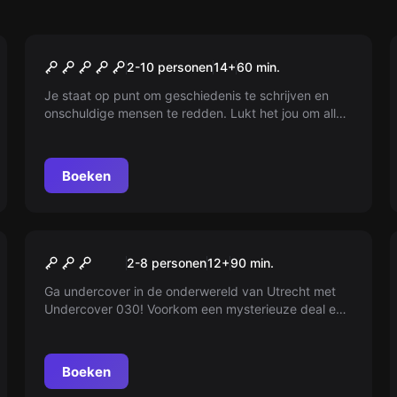
Escape room
The Dam
2-10 personen
14
+
60
min.
Je staat op punt om geschiedenis te schrijven en
onschuldige mensen te redden. Lukt het jou om alles
aan de praat te krijgen en mensenlevens te redden?
Boeken
Escape room
Team Undercover
2-8 personen
12
+
90
min.
Ga undercover in de onderwereld van Utrecht met
Undercover 030! Voorkom een mysterieuze deal en
zoek samen met je team naar een cruciale koffer.
Spanning en sensatie verzekerd. Kan jij de bende op
tijd stoppen?
Boeken