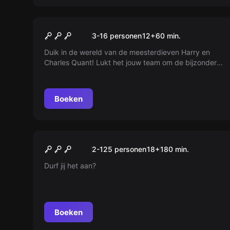
Escape room
The Diamond Heist
3-16 personen
12
+
60
min.
Duik in de wereld van de meesterdieven Harry en
Charles Quant! Lukt het jouw team om de bijzonder
beveiligde kluis te kraken en de Ongrijpbare Diamant
terug te winnen?
Boeken
Escape room
Prison Escape
Nieuw
2-125 personen
18
+
180
min.
Durf jij het aan?
Boeken