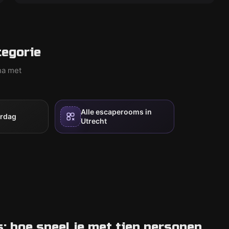
tegorie
na met
Alle escaperooms in
ardag
Utrecht
 hoe speel je met tien personen