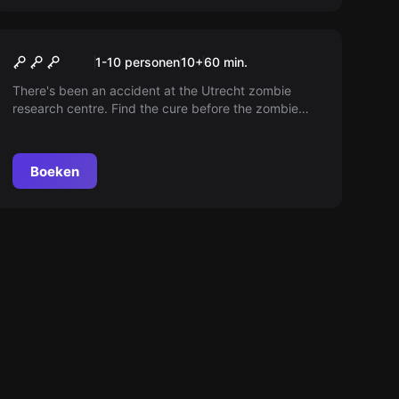
Online escape room
Gone Viral Online
1-10 personen
10
+
60
min.
There's been an accident at the Utrecht zombie
research centre. Find the cure before the zombie
virus goes viral!
Boeken