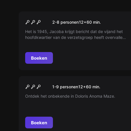
Escape room
De Verzetsgroep
2-8 personen
12
+
60
min.
Het is 1945, Jacoba krijgt bericht dat de vijand het
hoofdkwartier van de verzetsgroep heeft overvallen.
Duizenden onderduikers en verzetshelden zijn in
gevaar. Het is jouw taak om de coderingsmethode
uit het huis te krijgen voordat de vijand terugkeert.
Boeken
Wees de snelste en breek onze
ontsnappingsrecords!
Escape room
Doloris Anoma Maze
Nieuw
1-9 personen
12
+
60
min.
Ontdek het onbekende in Doloris Anoma Maze.
Boeken