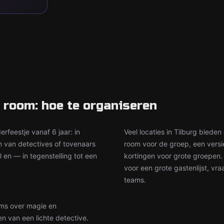
 room: hoe te organiseren
rfeestje vanaf 6 jaar: in
Veel locaties in Tilburg bied
m van detectives of tovenaars
room voor de groep, een versi
en — in tegenstelling tot een
kortingen voor grote groepen
voor een grote gastenlijst, vr
teams.
oms over magie en
en van een lichte detective.