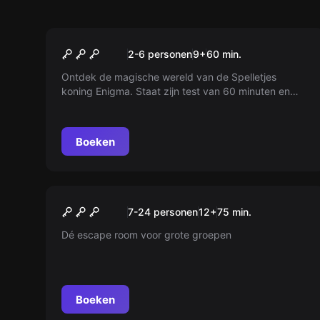
Escape room
The Game
2-6 personen
9
+
60
min.
Ontdek de magische wereld van de Spelletjes
koning Enigma. Staat zijn test van 60 minuten en
herontdek het plezier in spellen. Vind alle spellen en
versla de koning, of blijf voor altijd gevangen!
Boeken
Escape room
Black Box
Nieuw
7-24 personen
12
+
75
min.
Dé escape room voor grote groepen
Boeken