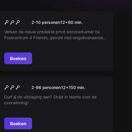
Escape room
De Uitdaging van de Snip
2-10 personen
12
+
60
min.
Verken de nieuw ontdekte privé snookerkamer bij
Poolcentrum 4 Friends, gevuld met ongeëvenaarde
uitdagingen en een ongeopende kluis van rijkdom.
Durf jij het aan?
Boeken
Escape room
Prison Island
Nieuw
2-96 personen
12
+
150
min.
Durf jij de uitdaging aan? Strijd in teams voor de
overwinning!
Boeken