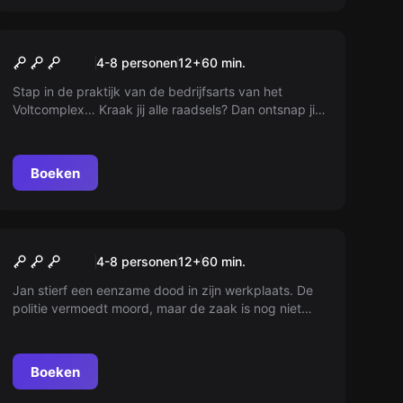
Escape room
Escape Extraordinary Dr.
4-8 personen
12
+
60
min.
Alfred
Stap in de praktijk van de bedrijfsarts van het
Voltcomplex… Kraak jij alle raadsels? Dan ontsnap jij
misschien wel…. Escape Extraordinairy, jullie groep is
gevangen en ontsnappen is niet mogelijk zonder
gebruik van jullie hersenen. Teamplay en
Boeken
samenwerking is de sleutel om vrij te komen.
Escape room
Escape Extraordinary Jan
4-8 personen
12
+
60
min.
Van Tilborg
Jan stierf een eenzame dood in zijn werkplaats. De
politie vermoedt moord, maar de zaak is nog niet
opgelost. Alleen door teamwork en denkwerk kun je
ontsnappen. Ben jij in staat om alle raadsels te
kraken?
Boeken