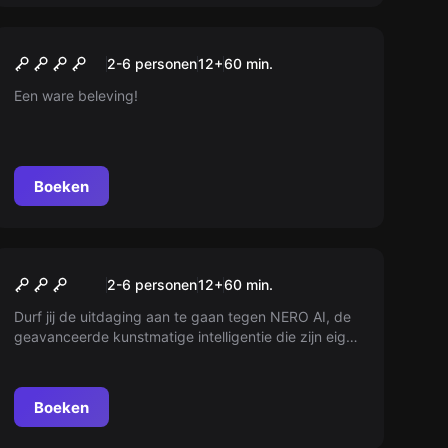
Escape room
Flight 815
Nieuw
2-6 personen
12
+
60
min.
Een ware beleving!
Boeken
Escape room
Nero A.I.
Nieuw
2-6 personen
12
+
60
min.
Durf jij de uitdaging aan te gaan tegen NERO AI, de
geavanceerde kunstmatige intelligentie die zijn eigen
meesterplannen smeedt? Ontdek de complexe
puzzels en mysteries van Locks & Keys en kijk of jij
deze digitale kracht kunt stoppen. Ben jij slimmer
Boeken
dan NERO AI?