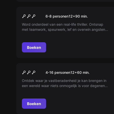
Escape room
Escape Room 013
6-8 personen
12
+
90
min.
Word onderdeel van een real-life thriller. Ontsnap
met teamwork, speurwerk, lef en overwin angsten
met vrienden, familie of collega's. De klok en de
slagersdochter wachten overal...
Boeken
Escape room
De Dochter van de Slager
Nieuw
4-16 personen
12
+
60
min.
Ontdek waar je vastberadenheid je kan brengen in
een wereld waar niets onmogelijk is voor degenen
die het echt willen. Laat je meevoeren in een verhaal
vol uitdagingen en triomfen. Hoe ver ben jij bereid te
gaan om je dromen waar te maken?
Boeken