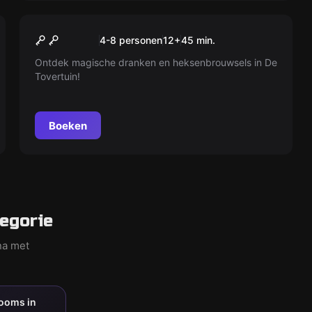
Escape room
Kids Escape Room ‘De
Nieuw
4-8 personen
12
+
45
min.
Tovertuin’
Ontdek magische dranken en heksenbrouwsels in De
Tovertuin!
Boeken
egorie
na met
rooms in