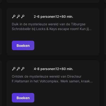
Escape room
Het geheim van Schrobbelèr
2-6 personen
12
+
60
min.
Duik in de mysterieuze wereld van de Tilburgse
Schrobbelèr bij Locks & Keys escape room! Kun jij
het geheime recept vinden? Durf je de uitdaging
aan?
Boeken
Escape room
Escape Extraordinary
4-8 personen
12
+
60
min.
Directeur F.Haltsman
Ontdek de mysterieuze wereld van Directeur
F.Haltsman in het Voltcomplex. Werk samen, kraak
de raadsels en kom erachter wat er echt aan de
hand is. Maar pas op, de deur valt gemakkelijk in het
slot...
Boeken