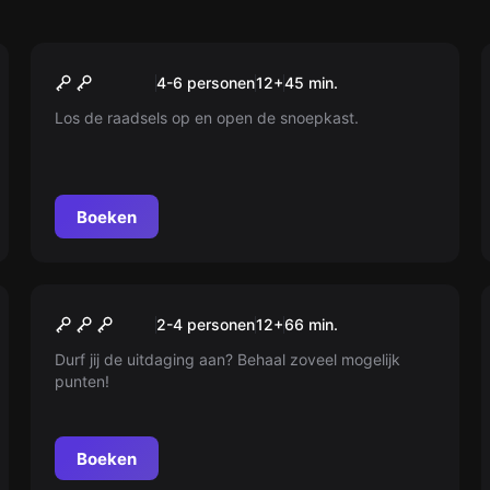
Escape room
Kids Escape Room ‘De
Nieuw
4-6 personen
12
+
45
min.
Snoepkast’
Los de raadsels op en open de snoepkast.
Boeken
Escape room
The Basement Challenge
Nieuw
2-4 personen
12
+
66
min.
Durf jij de uitdaging aan? Behaal zoveel mogelijk
punten!
Boeken