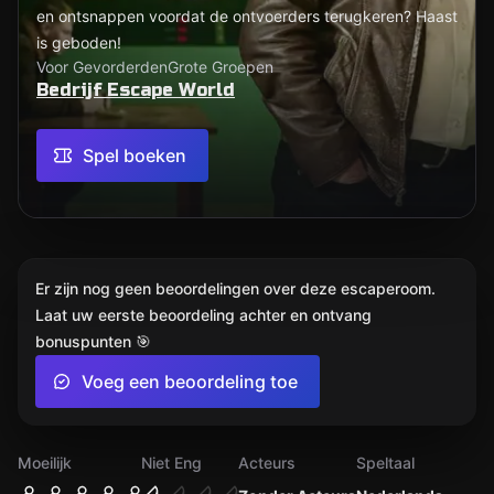
en ontsnappen voordat de ontvoerders terugkeren? Haast
is geboden!
Voor Gevorderden
Grote Groepen
Bedrijf Escape World
Spel boeken
Er zijn nog geen beoordelingen over deze escaperoom.
Laat uw eerste beoordeling achter en ontvang
bonuspunten 🎯
Voeg een beoordeling toe
Moeilijk
Niet Eng
Acteurs
Speltaal