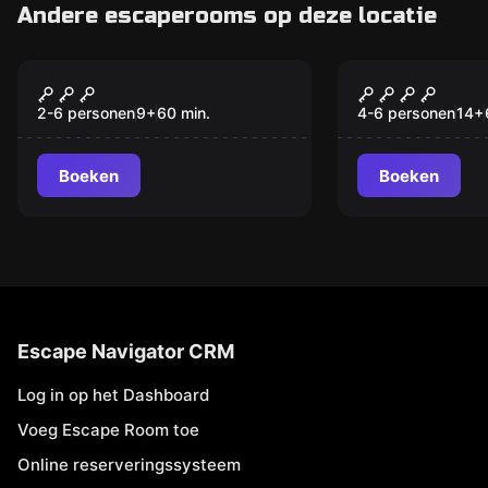
Andere escaperooms op deze locatie
Escape room
Escape room
The Game
Heineken O
Nieuw
2-6 personen
9
+
60
min.
4-6 personen
14
+
Boeken
Boeken
Escape Navigator CRM
Log in op het Dashboard
Voeg Escape Room toe
Online reserveringssysteem