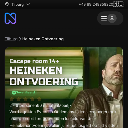
🇳🇱
Tilburg
+49 89 248858220
Tilburg
Heineken Ontvoering
Escape room 14+
HEINEKEN
ONTVOERING
Geverifieerd
2 - 6 personen
60 minuten
Moeilijk
Word agenten Evers en Oerlemans tijdens een onderzoek
naar de nooit teruggevonden losgeld van de
Heinekenontvoering. Zullen jullie het losgeld op tijd vinden