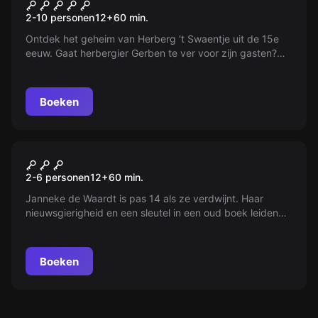
Bar der Verleiding
2-10 personen
12
+
60
min.
Ontdek het geheim van Herberg 't Swaentje uit de 15e
eeuw. Gaat herbergier Gerben te ver voor zijn gasten?
Ontsnap binnen een uur, of check nooit meer uit...
Boeken
Escape room
Verdwenen op Zolder
2-6 personen
12
+
60
min.
Janneke de Waardt is pas 14 als ze verdwijnt. Haar
nieuwsgierigheid en een sleutel in een oud boek leiden
haar naar Terborg. Kun jij op tijd de uitgang vinden?
Boeken