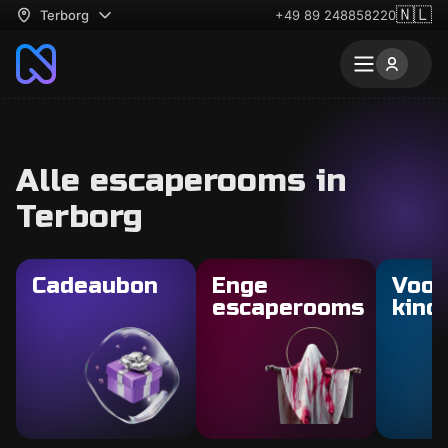
🇳🇱
Terborg
+49 89 248858220
Alle escaperooms in
Terborg
Cadeaubon
Enge
Voor
escaperooms
kind