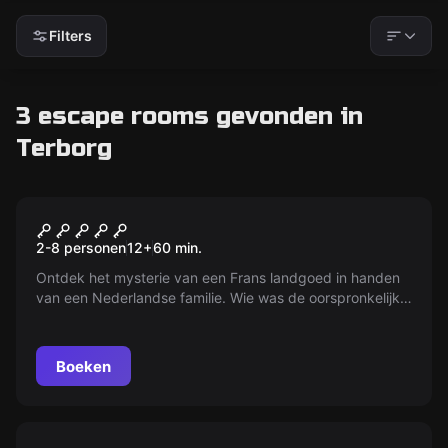
Filters
3 escape rooms gevonden in
Terborg
Escape room
A Very (c)old Case
2-8 personen
12
+
60
min.
Ontdek het mysterie van een Frans landgoed in handen
van een Nederlandse familie. Wie was de oorspronkelijke
eigenaar en hoe leidde een bezoek aan 't Swaentje tot
zijn dood? Kan jij het raadsel oplossen?
Boeken
Escape room