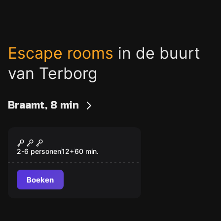
Escape rooms
in de buurt
van Terborg
Braamt, 8 min
Escape room
Terug in de Tijd
Nieuw
2-6 personen
12
+
60
min.
Boeken