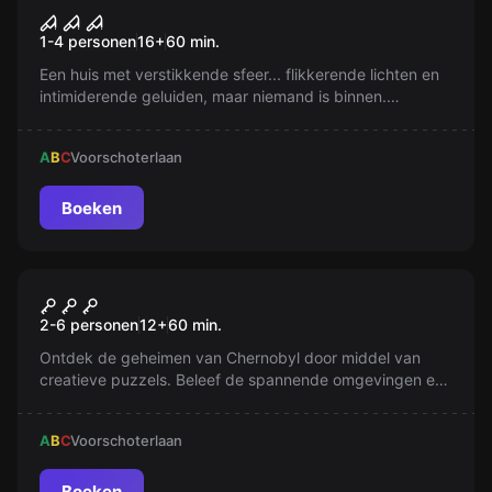
House of Fear: Cursed Souls
1-4 personen
16
+
60
min.
VR
Een huis met verstikkende sfeer... flikkerende lichten en
intimiderende geluiden, maar niemand is binnen.
Mysterieuze fluisteringen. Schaduwen in het donker. Een
duisternis van het onbekende. Kun je dit raadsel
A
B
C
Voorschoterlaan
oplossen? Wees klaar, Het Huis wacht op jou.
Boeken
VR
Chernobyl VR
2-6 personen
12
+
60
min.
Ontdek de geheimen van Chernobyl door middel van
creatieve puzzels. Beleef de spannende omgevingen en
zoek naar antwoorden in de verlaten stad. Een
bloedstollend avontuur dat je niet wilt missen.
A
B
C
Voorschoterlaan
Boeken