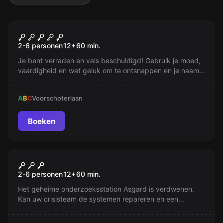
VR
The Prison VR
2-6 personen
12
+
60
min.
Je bent verraden en vals beschuldigd! Gebruik je moed,
vaardigheid en wat geluk om te ontsnappen en je naam
te zuiveren. Blijf vechten voor gerechtigheid!
A
B
C
Voorschoterlaan
Boeken
VR
Signal Lost VR
2-6 personen
12
+
60
min.
Het geheime onderzoeksstation Asgard is verdwenen.
Kan uw crisisteam de systemen repareren en een
catastrofe omzeilen? Repareer en ontdek wat er is
gebeurd aan boord van het ruimtestation Asgard.