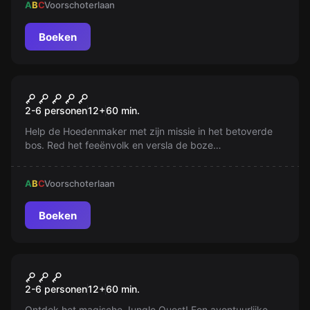
A
B
C
Voorschoterlaan
Boeken
VR
Alice VR
2-6 personen
12
+
60
min.
Help de Hoedenmaker met zijn missie in het betoverde
bos. Red het feeënvolk en versla de boze
Hartenkoningin! Loss de rotzooi op in Wonderland en hef
de klokkentorenbetovering op.
A
B
C
Voorschoterlaan
Boeken
VR
Jungle Quest VR
2-6 personen
12
+
60
min.
Ontdek het magische Jungle Quest! Een avontuurlijke