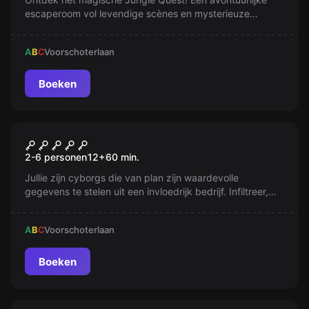
escaperoom vol levendige scènes en mysterieuze
uitdagingen. Kom je ooit terug uit deze wonderlijke
wereld?
A
B
C
Voorschoterlaan
Boeken
VR
Cyberpunk VR
2-6 personen
12
+
60
min.
Jullie zijn cyborgs die van plan zijn waardevolle
gegevens te stelen uit een invloedrijk bedrijf. Infiltreer,
vind de gegevens, maar bedenk dat deze missie veel
moeilijker is dan het lijkt . . .
A
B
C
Voorschoterlaan
Boeken
VR