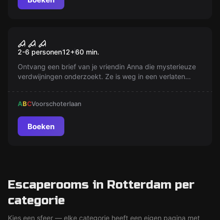
VR
Sanctum VR
2-6 personen
12
+
60
min.
Ontvang een brief van je vriendin Anna die mysterieuze
verdwijningen onderzoekt. Ze is weg in een verlaten
klooster. Durf jij de geheimen van dit duistere heiligdom
te onthullen?
A
B
C
Voorschoterlaan
Boeken
Escaperooms in Rotterdam per
categorie
Kies een sfeer — elke categorie heeft een eigen pagina met