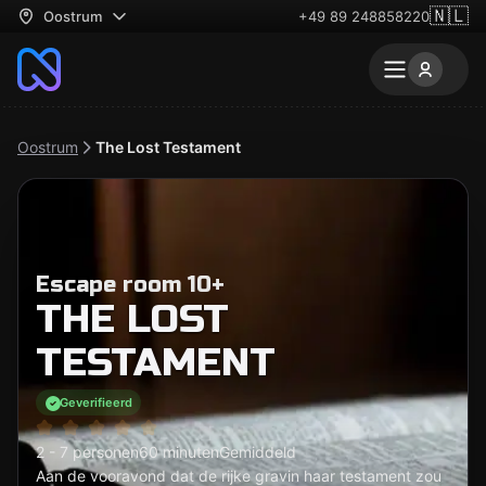
🇳🇱
Oostrum
+49 89 248858220
Oostrum
The Lost Testament
Escape room 10+
THE LOST
TESTAMENT
Geverifieerd
2 - 7 personen
60 minuten
Gemiddeld
Aan de vooravond dat de rijke gravin haar testament zou