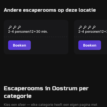
Andere escaperooms op deze locatie
Escape room
Escape room
De Gevangenis
De Bankove
Nieuw
Nieuw
2-4 personen
12
+
30
min.
2-4 personen
12
+
Boeken
Boeken
Escaperooms in Oostrum per
categorie
Kies een sfeer — elke categorie heeft een eigen pagina met