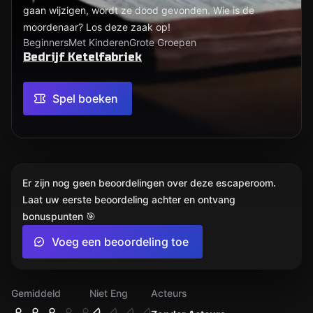
gaan wijzigen, wordt ze dood gevonden. Wie is de
moordenaar? Los deze zaak op!
Beginners
Met Kinderen
Grote Groepen
Bedrijf Ketelfabriek
Spel boeken
Er zijn nog geen beoordelingen over deze escaperoom.
Laat uw eerste beoordeling achter en ontvang
bonuspunten 🎯
Voeg een beoordeling toe
Gemiddeld
Niet Eng
Acteurs