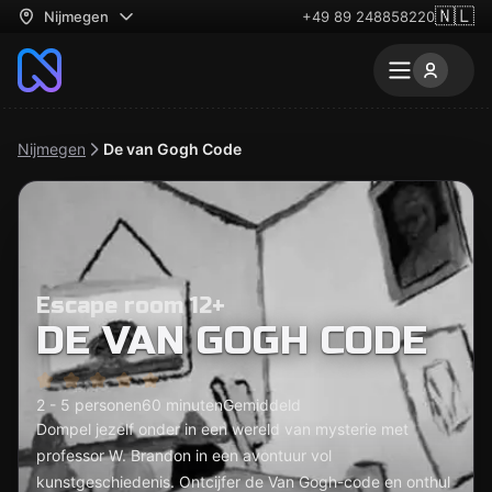
🇳🇱
Nijmegen
+49 89 248858220
Nijmegen
De van Gogh Code
Escape room 12+
DE VAN GOGH CODE
2 - 5 personen
60 minuten
Gemiddeld
Dompel jezelf onder in een wereld van mysterie met
professor W. Brandon in een avontuur vol
kunstgeschiedenis. Ontcijfer de Van Gogh-code en onthul