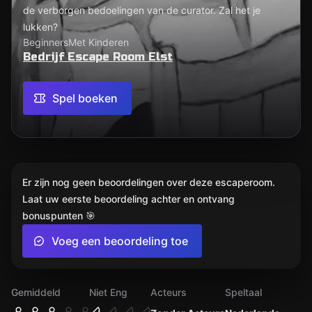
de verborgen bedoelingen van de curator. Zal het je
lukken?
Beginners
Met Kinderen
Bedrijf Escape Room Elst
Spel boeken
Er zijn nog geen beoordelingen over deze escaperoom.
Laat uw eerste beoordeling achter en ontvang
bonuspunten 🎯
Voeg een beoordeling toe
Gemiddeld
Niet Eng
Acteurs
Speltaal