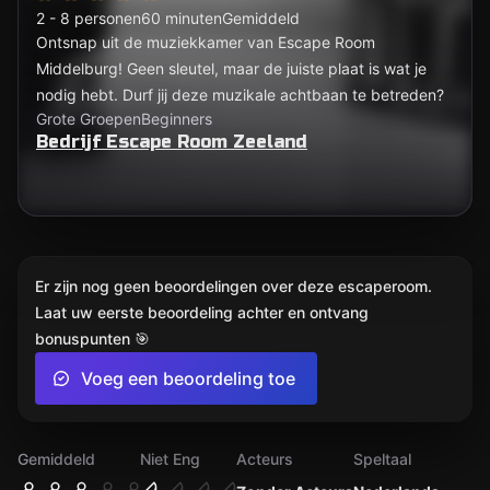
2 - 8 personen
60 minuten
Gemiddeld
Ontsnap uit de muziekkamer van Escape Room
Middelburg! Geen sleutel, maar de juiste plaat is wat je
nodig hebt. Durf jij deze muzikale achtbaan te betreden?
Grote Groepen
Beginners
Bedrijf Escape Room Zeeland
Er zijn nog geen beoordelingen over deze escaperoom.
Laat uw eerste beoordeling achter en ontvang
bonuspunten 🎯
Voeg een beoordeling toe
Gemiddeld
Niet Eng
Acteurs
Speltaal