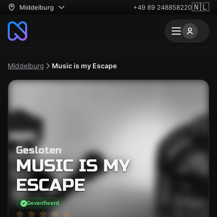
🇳🇱
Middelburg
+49 89 248858220
Middelburg
Music is my Escape
Gesloten
MUSIC IS MY
ESCAPE
Geverifieerd