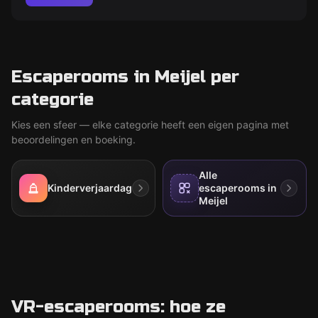
Escaperooms in Meijel per
categorie
Kies een sfeer — elke categorie heeft een eigen pagina met
beoordelingen en boeking.
Alle
Kinderverjaardag
escaperooms in
Meijel
VR-escaperooms: hoe ze