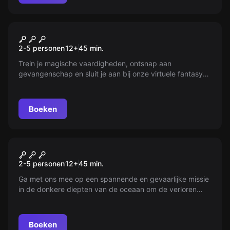
VR
Dragon Tower VR
2-5 personen
12
+
45
min.
Trein je magische vaardigheden, ontsnap aan
gevangenschap en sluit je aan bij onze virtuele fantasy
wereld! Stop de alchemisten voordat ze je aan draken
offeren. Durf jij deze uitdaging aan?
Boeken
VR
Depths of Osiris VR
2-5 personen
12
+
45
min.
Ga met ons mee op een spannende en gevaarlijke missie
in de donkere diepten van de oceaan om de verloren
kroon van Osiris te vinden. Zullen jullie het mysterie
ontrafelen voordat de zuurstof opraakt?
Boeken