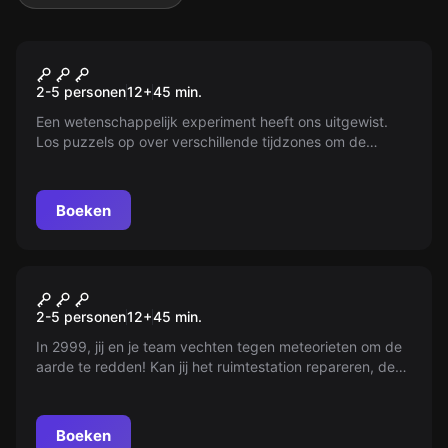
VR
Time Travel Paradox VR
2-5 personen
12
+
45
min.
Een wetenschappelijk experiment heeft ons uitgewist.
Los puzzels op over verschillende tijdzones om de
toekomst te herstellen. Kan jij de systemen hacken en de
wereld herstellen?
Boeken
VR
Space Station Tiberia VR
2-5 personen
12
+
45
min.
In 2999, jij en je team vechten tegen meteorieten om de
aarde te redden! Kan jij het ruimtestation repareren, de
laser richten en de mensheid redden in deze race tegen
de klok?
Boeken