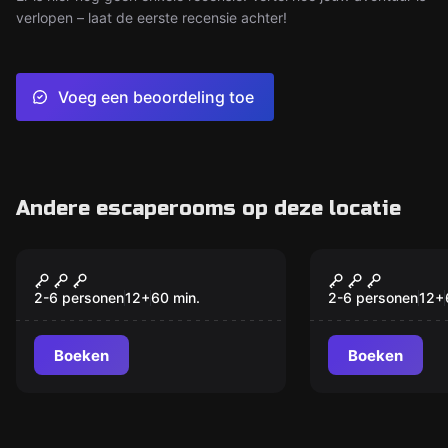
verlopen – laat de eerste recensie achter!
Voeg een beoordeling toe
Andere escaperooms op deze locatie
Escape room
Escape room
Shipwrecked on
Deadly Fami
Cannibal Cove
2-6 personen
12
+
60
min.
2-6 personen
12
+
Boeken
Boeken