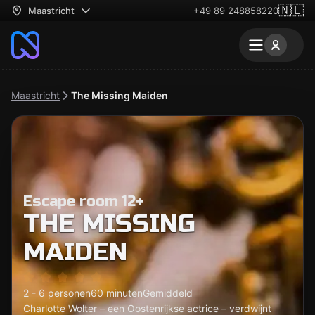
🇳🇱
Maastricht
+49 89 248858220
Maastricht
The Missing Maiden
Escape room 12+
THE MISSING
MAIDEN
2 - 6 personen
60 minuten
Gemiddeld
Charlotte Wolter – een Oostenrijkse actrice – verdwijnt