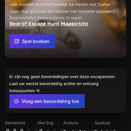
vlak voordat ze in het huwelijk zal treden met Stefan
Zaan. Kan jij binnen 60 minuten het mysterie oplossen?
Beginners
Met Kinderen
Grote Groepen
Bedrijf Escape Hunt Maastricht
Spel boeken
Er zijn nog geen beoordelingen over deze escaperoom.
Laat uw eerste beoordeling achter en ontvang
bonuspunten 🎯
Voeg een beoordeling toe
Gemiddeld
Niet Eng
Acteurs
Speltaal