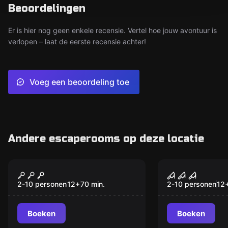
Beoordelingen
Er is hier nog geen enkele recensie. Vertel hoe jouw avontuur is
verlopen – laat de eerste recensie achter!
Voeg een beoordeling toe
Andere escaperooms op deze locatie
VR
VR
Signal Lost VR
Sanctum V
2-10 personen
12
+
70
min.
2-10 personen
12
Boeken
Boeken