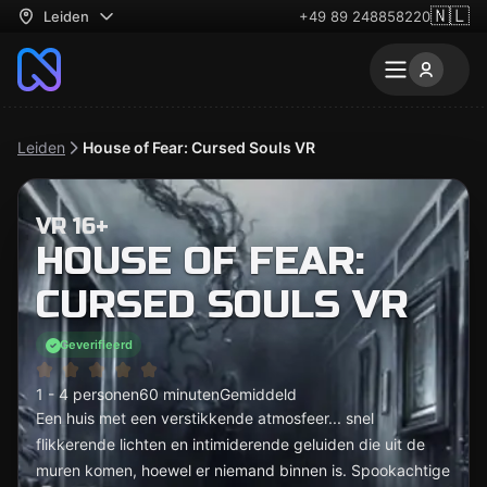
🇳🇱
Leiden
+49 89 248858220
Leiden
House of Fear: Cursed Souls VR
VR 16+
HOUSE OF FEAR:
CURSED SOULS VR
Geverifieerd
1 - 4 personen
60 minuten
Gemiddeld
Een huis met een verstikkende atmosfeer... snel
flikkerende lichten en intimiderende geluiden die uit de
muren komen, hoewel er niemand binnen is. Spookachtige