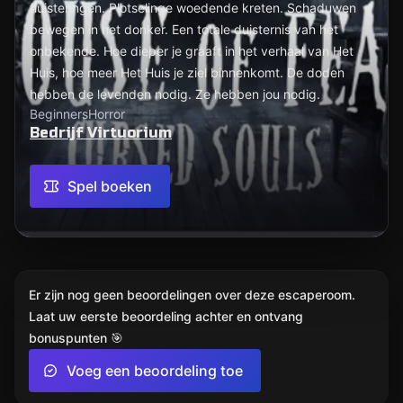
fluisteringen. Plotselinge woedende kreten. Schaduwen
bewegen in het donker. Een totale duisternis van het
onbekende. Hoe dieper je graaft in het verhaal van Het
Huis, hoe meer Het Huis je ziel binnenkomt. De doden
hebben de levenden nodig. Ze hebben jou nodig.
Beginners
Horror
Bedrijf Virtuorium
Spel boeken
Er zijn nog geen beoordelingen over deze escaperoom.
Laat uw eerste beoordeling achter en ontvang
bonuspunten 🎯
Voeg een beoordeling toe