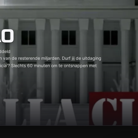
AO
ddeld
n van de resterende miljarden. Durf jij de uitdaging
cía'? Slechts 60 minuten om te ontsnappen met