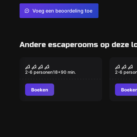
Voeg een beoordeling toe
Andere escaperooms op deze lo
Escape room
Escape ro
Can We Meat
Pray
Nieuw
2-6 personen
18
+
90
min.
2-6 perso
Boeken
Boeke