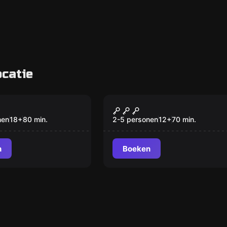
catie
om
Escape room
Hier ben ik
Nieuw
Nieuw
nen
18
+
80
min.
2-5 personen
12
+
70
min.
n
Boeken