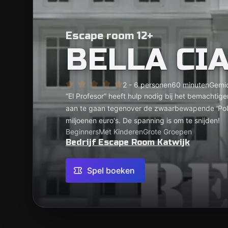
Escape room 12+
BELLA CI
2 - 6 personen
60 minuten
Gemi
“El Profesor” heeft hulp nodig bij het bemachtige
aan te gaan tegenover de zwaarbewapende 'Poli
miljoenen euro's. De spanning is om te snijden!
Beginners
Met Kinderen
Grote Groepen
Bedrijf Escape Room Katwijk
Spel boeken