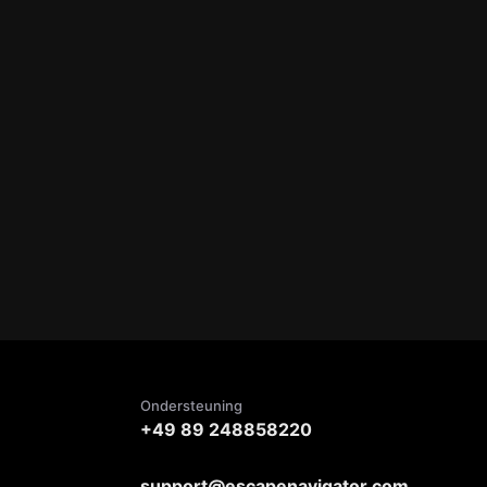
Ondersteuning
+49 89 248858220
support@escapenavigator.com