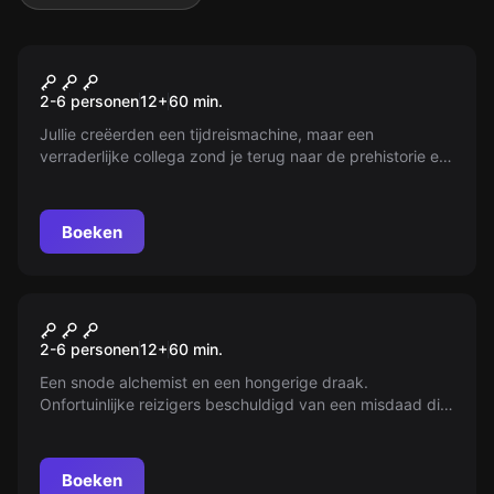
VR
Time Travel Paradox VR
2-6 personen
12
+
60
min.
Jullie creëerden een tijdreismachine, maar een
verraderlijke collega zond je terug naar de prehistorie en
wil de machine verkopen. Kun jij terugreizen en hem
stoppen?
Boeken
VR
Dragon Tower VR
2-6 personen
12
+
60
min.
Een snode alchemist en een hongerige draak.
Onfortuinlijke reizigers beschuldigd van een misdaad die
niet is gepleegd. Vind een manier om te ontsnappen
voordat je in vlammen opgaat!
Boeken