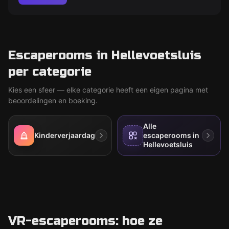
Escaperooms in Hellevoetsluis
per categorie
Kies een sfeer — elke categorie heeft een eigen pagina met
beoordelingen en boeking.
Alle
Kinderverjaardag
escaperooms in
Hellevoetsluis
VR-escaperooms: hoe ze