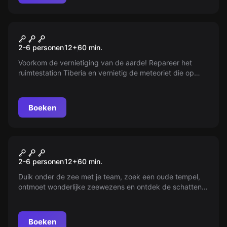
VR
Space Station Tiberia VR
2-6 personen
12
+
60
min.
Voorkom de vernietiging van de aarde! Repareer het
ruimtestation Tiberia en vernietig de meteoriet die op
ramkoers ligt. Het menselijke ras mag niet uitsterven. Doe
het snel!
Boeken
VR
Depths of Osiris VR
2-6 personen
12
+
60
min.
Duik onder de zee met je team, zoek een oude tempel,
ontmoet wonderlijke zeewezens en ontdek de schatten.
Lukt het je om te ontsnappen wanneer de zee zich tegen
je keert?
Boeken