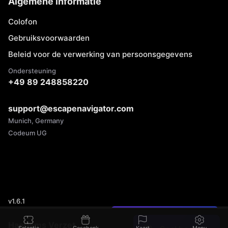
Algemene informatie
Colofon
Gebruiksvoorwaarden
Beleid voor de verwerking van persoonsgegevens
Ondersteuning
+49 89 248858220
support@escapenavigator.com
Munich, Germany
Codeum UG
v
1.6.1
Heb je een fout gevonden?
Haarlems Verzet