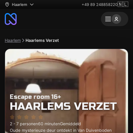
🇳🇱
Haarlem
+49 89 248858220
Haarlem
Haarlems Verzet
Escape room 16+
HAARLEMS VERZET
2 - 7 personen
60 minuten
Gemiddeld
Oude mysterieuze deur ontdekt in Van Duivenboden