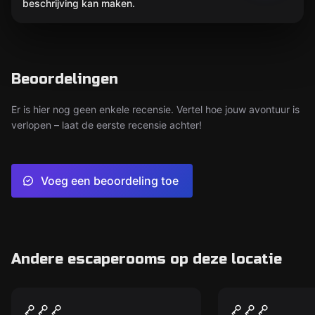
beschrijving kan maken.
Beoordelingen
Er is hier nog geen enkele recensie. Vertel hoe jouw avontuur is
verlopen – laat de eerste recensie achter!
Voeg een beoordeling toe
Andere escaperooms op deze locatie
Escape room
Escape room
Haerlemsch Recept
De Meester
Nieuw