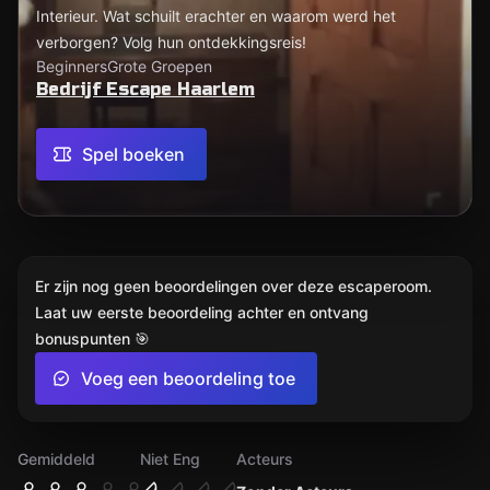
Interieur. Wat schuilt erachter en waarom werd het
verborgen? Volg hun ontdekkingsreis!
Beginners
Grote Groepen
Bedrijf Escape Haarlem
Spel boeken
Er zijn nog geen beoordelingen over deze escaperoom.
Laat uw eerste beoordeling achter en ontvang
bonuspunten 🎯
Voeg een beoordeling toe
Gemiddeld
Niet Eng
Acteurs