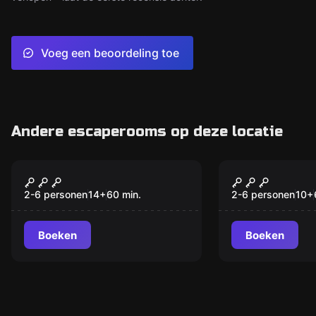
Voeg een beoordeling toe
Andere escaperooms op deze locatie
Escape room
Escape room
Diefstal KNVB Beker
Rock's Pira
uit FC Groningen
2-6 personen
14
+
60
min.
2-6 personen
10
+
Museum
Boeken
Boeken