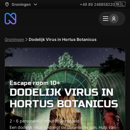
🇳🇱
Groningen
+49 89 248858220
Groningen
Dodelijk Virus in Hortus Botanicus
Escape room 10+
DODELIJK VIRUS IN
HORTUS BOTANICUS
2 - 6 personen
60 minuten
Gemiddeld
Een dodelijk virus bedreigt de botanische tuin. Hulp van