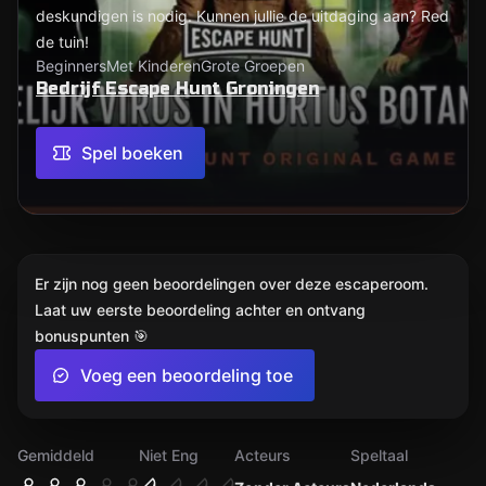
deskundigen is nodig. Kunnen jullie de uitdaging aan? Red
de tuin!
Beginners
Met Kinderen
Grote Groepen
Bedrijf Escape Hunt Groningen
Spel boeken
Er zijn nog geen beoordelingen over deze escaperoom.
Laat uw eerste beoordeling achter en ontvang
bonuspunten 🎯
Voeg een beoordeling toe
Gemiddeld
Niet Eng
Acteurs
Speltaal