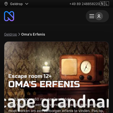
🇳🇱
Geldrop
+49 89 248858220
Geldrop
Oma's Erfenis
Escape room 12+
OMA'S ERFENIS
2 - 32 personen
60 minuten
Gemiddeld
Oma's Erfenis is een spannend spel waarbij je in een team
moet werken om een verborgen erfenis te vinden. Pas op,