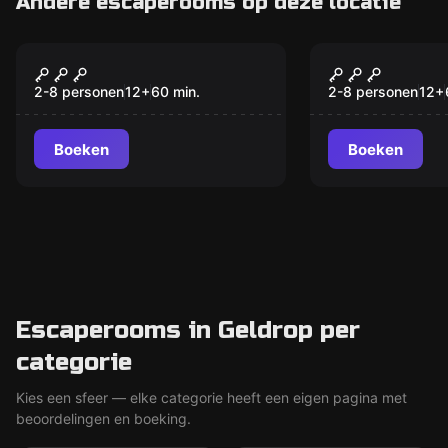
Andere escaperooms op deze locatie
Escape room
Escape room
Kraak de Kluis
Bus 13
2-8 personen
12
+
60
min.
2-8 personen
12
+
Boeken
Boeken
Escaperooms in Geldrop per
categorie
Kies een sfeer — elke categorie heeft een eigen pagina met
beoordelingen en boeking.