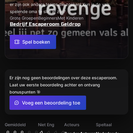
er zijn ook andere teams die zoeken! Kun je de vals
spelende oma te slim af zijn?
Grote Groepen
Beginners
Met Kinderen
Bedrijf Escaperoom Geldrop
Spel boeken
Er zijn nog geen beoordelingen over deze escaperoom.
Laat uw eerste beoordeling achter en ontvang
bonuspunten 🎯
Voeg een beoordeling toe
Gemiddeld
Niet Eng
Acteurs
Speltaal