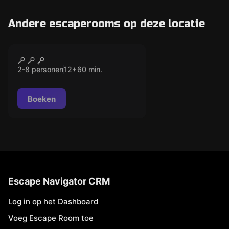
Andere escaperooms op deze locatie
Escape room
The Forgotten Viking
GESLOTEN
Raid
2-8 personen
12
+
60
min.
Boeken
Escape Navigator CRM
Log in op het Dashboard
Voeg Escape Room toe