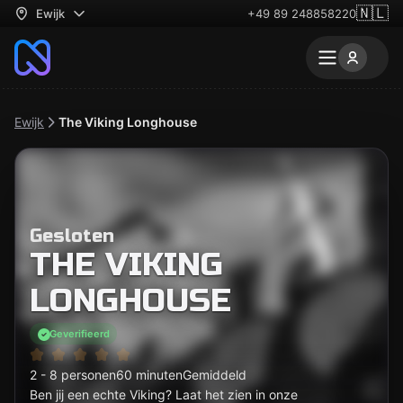
🇳🇱
Ewijk
+49 89 248858220
Ewijk
The Viking Longhouse
Gesloten
THE VIKING
LONGHOUSE
Geverifieerd
2 - 8 personen
60 minuten
Gemiddeld
Ben jij een echte Viking? Laat het zien in onze