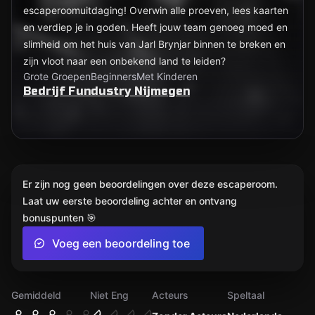
escaperoomuitdaging! Overwin alle proeven, lees kaarten
en verdiep je in goden. Heeft jouw team genoeg moed en
slimheid om het huis van Jarl Brynjar binnen te breken en
zijn vloot naar een onbekend land te leiden?
Grote Groepen
Beginners
Met Kinderen
Bedrijf Fundustry Nijmegen
Er zijn nog geen beoordelingen over deze escaperoom.
Laat uw eerste beoordeling achter en ontvang
bonuspunten 🎯
Voeg een beoordeling toe
Gemiddeld
Niet Eng
Acteurs
Speltaal