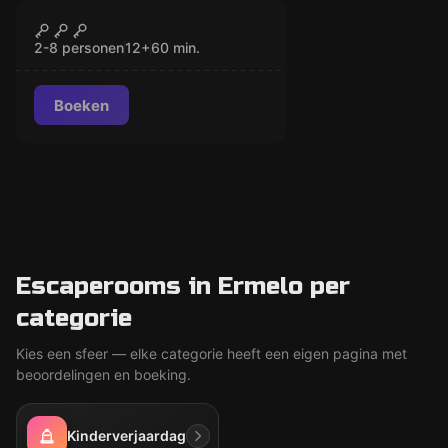
Escape room
Expedition Boat
GESLOTEN
Escape
2-8 personen
12
+
60
min.
Boeken
Escaperooms in Ermelo per
categorie
Kies een sfeer — elke categorie heeft een eigen pagina met
beoordelingen en boeking.
Kinderverjaardag