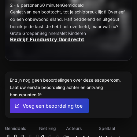
2 - 8 personen
60 minuten
Gemiddeld
Geniet van een boottocht, tot je schipbreuk lijdt! Overleef
op een onbewoond eiland. Half peddelend en uitgeput
bereik je de kust. Je hebt het overleefd, maar wat nu?!
Grote Groepen
Beginners
Met Kinderen
Bedrijf Fundustry Dordrecht
Er zijn nog geen beoordelingen over deze escaperoom.
Laat uw eerste beoordeling achter en ontvang
bonuspunten 🎯
Voeg een beoordeling toe
Gemiddeld
Niet Eng
Acteurs
Speltaal