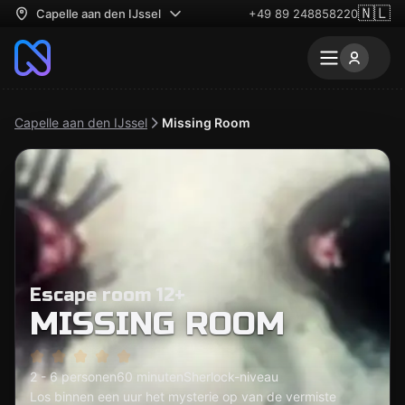
🇳🇱
Capelle aan den IJssel
+49 89 248858220
Capelle aan den IJssel
Missing Room
Escape room 12+
MISSING ROOM
2 - 6 personen
60 minuten
Sherlock-niveau
Los binnen een uur het mysterie op van de vermiste