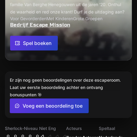
familie Van Berghe Henegouwen uit de jaren '20. Onthul
de waarheid en red onze krant! Durf je de uitdaging aan?
Voor Gevorderden
Met Kinderen
Grote Groepen
Bedrijf Escape Mission
Spel boeken
Er zijn nog geen beoordelingen over deze escaperoom.
Laat uw eerste beoordeling achter en ontvang
bonuspunten 🎯
Voeg een beoordeling toe
Sherlock-Niveau
Niet Eng
Acteurs
Speltaal