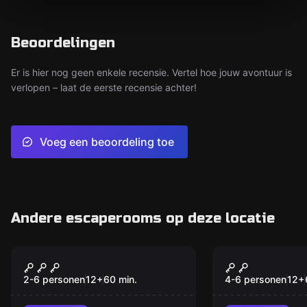
Beoordelingen
Er is hier nog geen enkele recensie. Vertel hoe jouw avontuur is
verlopen – laat de eerste recensie achter!
Voeg een beoordeling toe
Andere escaperooms op deze locatie
Escape room
Escape room
London
Kids Escap
Nieuw
Wereldreiz
2-6 personen
12
+
60
min.
4-6 personen
12
+