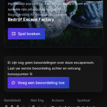
ingenieuze puzzels op. Een pittige escape room en
surreële reis om nooit te vergeten!
Beginners
Met Kinderen
Grote Groepen
Bedrijf Escape Factory
Spel boeken
Er zijn nog geen beoordelingen over deze escaperoom.
Laat uw eerste beoordeling achter en ontvang
bonuspunten 🎯
Voeg een beoordeling toe
Gemiddeld
Niet Eng
Acteurs
Speltaal