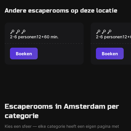
Andere escaperooms op deze locatie
Escape room
Escape room
The Goodfather
Wild Joe
2-6 personen
12
+
60
min.
2-6 personen
12
+
Boeken
Boeken
Escaperooms in Amsterdam per
categorie
Kies een sfeer — elke categorie heeft een eigen pagina met