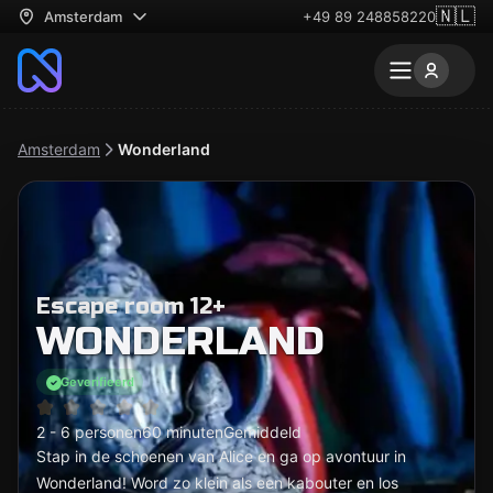
🇳🇱
Amsterdam
+49 89 248858220
Amsterdam
Wonderland
Escape room 12+
WONDERLAND
Geverifieerd
2 - 6 personen
60 minuten
Gemiddeld
Stap in de schoenen van Alice en ga op avontuur in
Wonderland! Word zo klein als een kabouter en los