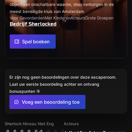
object van onschatbare waarde, diep verborgen in de
meest beveiligde kluis van Amsterdam.
Voor Gevorderden
Met Kinderen
Acteurs
Grote Groepen
Bedrijf Sherlocked
Spel boeken
Er zijn nog geen beoordelingen over deze escaperoom.
Laat uw eerste beoordeling achter en ontvang
bonuspunten 🎯
Voeg een beoordeling toe
Sherlock-Niveau
Niet Eng
Acteurs