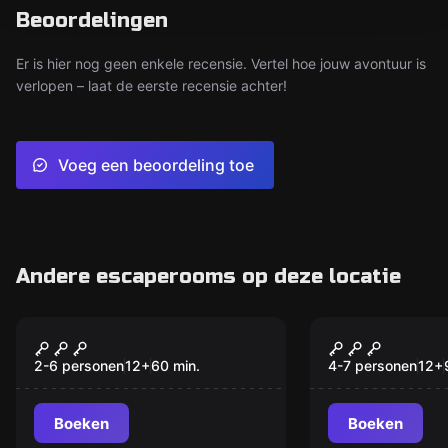
Beoordelingen
Er is hier nog geen enkele recensie. Vertel hoe jouw avontuur is
verlopen – laat de eerste recensie achter!
Voeg een beoordeling toe
Andere escaperooms op deze locatie
Escape room
Escape room
The Architect
The Alchem
2-6 personen
12
+
60
min.
4-7 personen
12
+
Boeken
Boeken