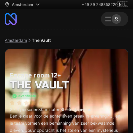
🇳🇱
Amsterdam
+49 89 248858220
Amsterdam
The Vault
Escape room 12+
THE VAULT
Geverifieerd
2 - 6 personen
80 minuten
Sherlock-niveau
Ben je klaar voor de echte leven break in-ervaring? Jij en
je team vormen een bemanning van zeer bekwaamde
dieven. Jouw opdracht is het stelen van een mysterieus