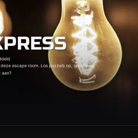
XPRESS
ddeld
n deze escape room. Los puzzels op, ontdek de
t aan?