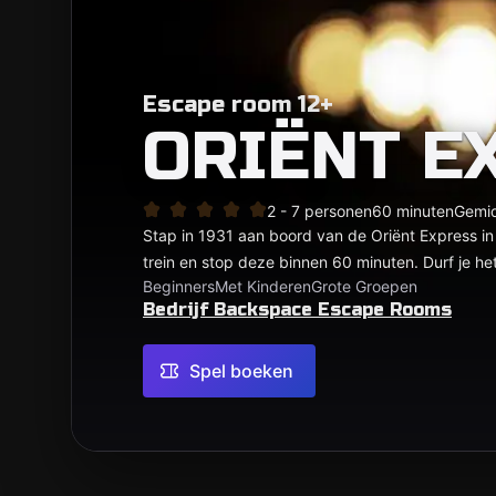
Escape room 12+
ORIËNT E
2 - 7 personen
60 minuten
Gemi
Stap in 1931 aan boord van de Oriënt Express i
trein en stop deze binnen 60 minuten. Durf je he
Beginners
Met Kinderen
Grote Groepen
Bedrijf Backspace Escape Rooms
Spel boeken