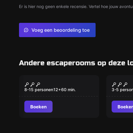
Er is hier nog geen enkele recensie. Vertel hoe jouw avontu
Voeg een beoordeling toe
Andere escaperooms op deze lo
Escape room
Escape ro
De Tijdmachine
Aurum 
8-15 personen
12
+
60
min.
3-5 perso
Boeken
Boeke