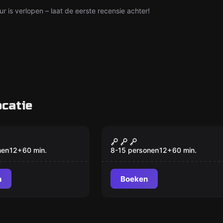
ur is verlopen – laat de eerste recensie achter!
catie
om
Escape room
- Order of Gold
Tijdmachine de
Nieuw
Oerknal
nen
12
+
60
min.
8-15 personen
12
+
60
min.
n
Boeken