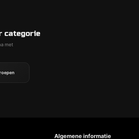
 categorie
na met
groepen
Algemene informatie