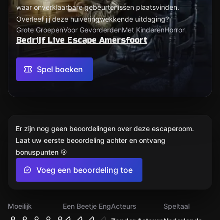
waar onverklaarbare gebeurtenissen plaatsvinden.
Overleef jij deze huiveringwekkende uitdaging?
Grote Groepen
Voor Gevorderden
Met Kinderen
Horror
Bedrijf Live Escape Amersfoort
Spel boeken
Er zijn nog geen beoordelingen over deze escaperoom.
Laat uw eerste beoordeling achter en ontvang
bonuspunten 🎯
Voeg een beoordeling toe
Moeilijk
Een Beetje Eng
Acteurs
Speltaal