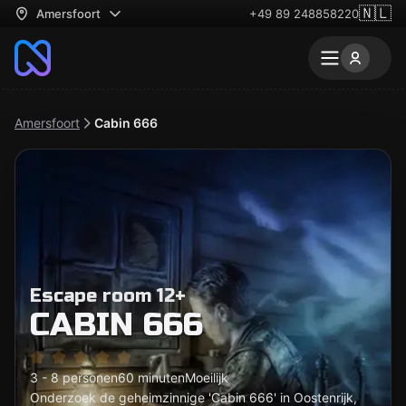
🇳🇱
Amersfoort
+49 89 248858220
Amersfoort
Cabin 666
Escape room 12+
CABIN 666
3 - 8 personen
60 minuten
Moeilijk
Onderzoek de geheimzinnige 'Cabin 666' in Oostenrijk,