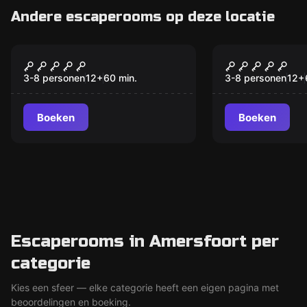
Andere escaperooms op deze locatie
Escape room
Escape room
The Wizard School
Theft at t
3-8 personen
12
+
60
min.
3-8 personen
12
+
Boeken
Boeken
Escaperooms in Amersfoort per
categorie
Kies een sfeer — elke categorie heeft een eigen pagina met
beoordelingen en boeking.