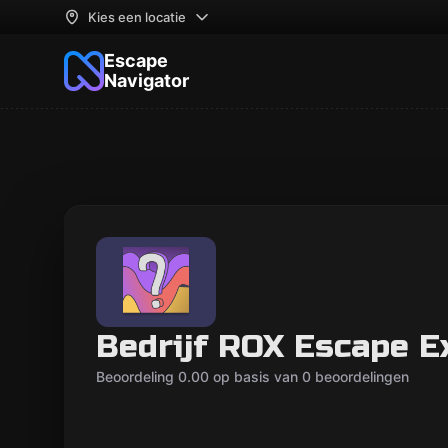
Kies een locatie
Escape
Navigator
Bedrijf ROX Escape E
Beoordeling 0.00 op basis van 0 beoordelingen