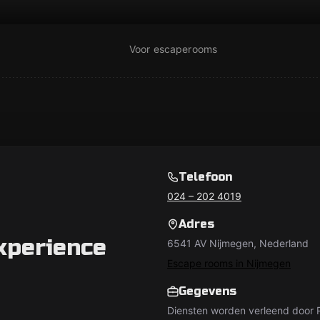
Voor escaperooms
Telefoon
024 – 202 4019
Adres
xperience
6541 AV Nijmegen, Nederland
Escape rooms in Nijmegen
Gegevens
Diensten worden verleend door